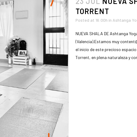
23 JUL
NUEVA S
TORRENT
Posted at 16:00h
in
Ashtanga Y
NUEVA SHALA DE Ashtanga Yog
(Valencia).Estamos muy content
el inicio de este precioso espac
Torrent, en plena naturaleza y con
READ MORE