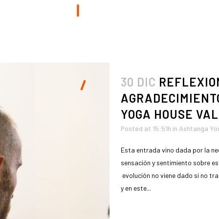
30 DIC
REFLEXION
AGRADECIMIENTO
YOGA HOUSE VA
Posted at 15:51h
in
Ashtanga Yo
Esta entrada vino dada por la ne
sensación y sentimiento sobre est
evolución no viene dado si no tr
y en este...
READ MORE