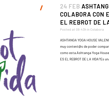
24 FEB
ASHTANG
COLABORA CON E
EL REBROT DE L
Posted at 09:43h
in
Colabora
ASHTANGA YOGA HOUSE VALENCI
muy content@s de poder comparti
como esta.Ashtanga Yoga House V
ES EL REBROT DE LA VIDA?Es una 
READ MORE