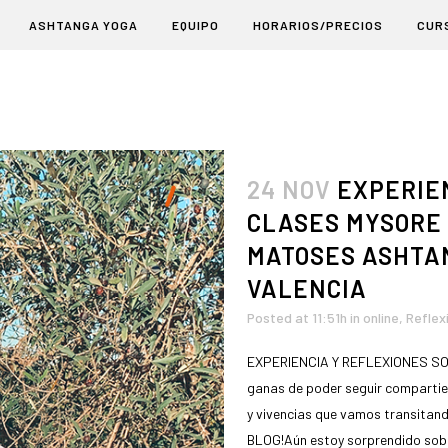
ASHTANGA YOGA
EQUIPO
HORARIOS/PRECIOS
CUR
24 NOV
EXPERIEN
CLASES MYSORE 
MATOSES ASHTA
VALENCIA
Posted at 11:51h
in
online
,
Reflex
EXPERIENCIA Y REFLEXIONES SO
ganas de poder seguir compartie
y vivencias que vamos transitand
BLOG!Aún estoy sorprendido sobr