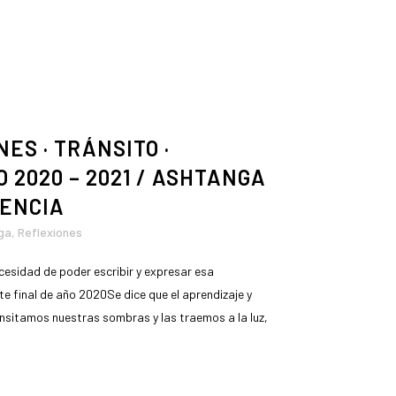
ES · TRÁNSITO ·
 2020 – 2021 / ASHTANGA
LENCIA
ga
,
Reflexiones
cesidad de poder escribir y expresar esa
e final de año 2020Se dice que el aprendizaje y
ansitamos nuestras sombras y las traemos a la luz,