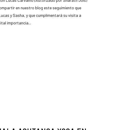
n Lucas Carvalho (Autorizado por Sharath Jois)
ompartir en nuestro blog este seguimiento que
Lucas y Sasha, y que cumplimentará su visita a
ital importancia...