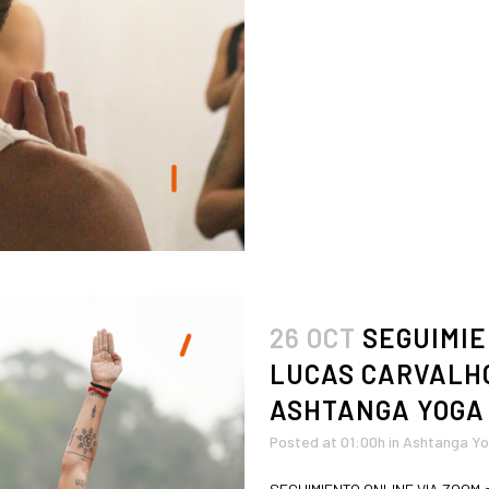
26 OCT
SEGUIMIE
LUCAS CARVALHO
ASHTANGA YOGA
Posted at 01:00h
in
Ashtanga Y