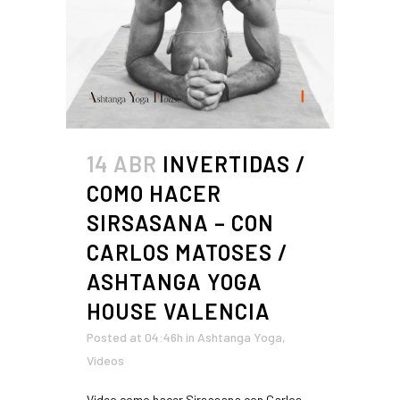
14 ABR
INVERTIDAS /
COMO HACER
SIRSASANA – CON
CARLOS MATOSES /
ASHTANGA YOGA
HOUSE VALENCIA
Posted at 04:46h
in
Ashtanga Yoga
,
Videos
Video como hacer Sirsasana con Carlos