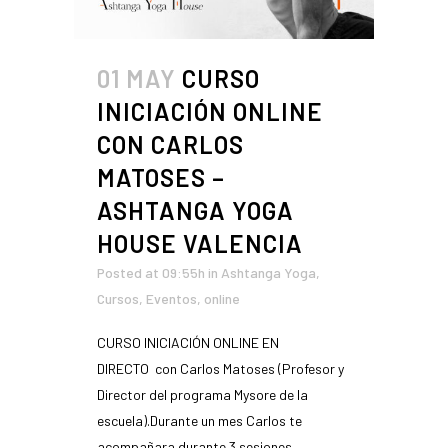
01 MAY
CURSO
INICIACIÓN ONLINE
CON CARLOS
MATOSES –
ASHTANGA YOGA
HOUSE VALENCIA
Posted at 09:55h
in
Ashtanga Yoga
,
Cursos
,
Eventos
,
online
CURSO INICIACIÓN ONLINE EN
DIRECTO con Carlos Matoses (Profesor y
Director del programa Mysore de la
escuela).Durante un mes Carlos te
acompañara durante 3 sesiones