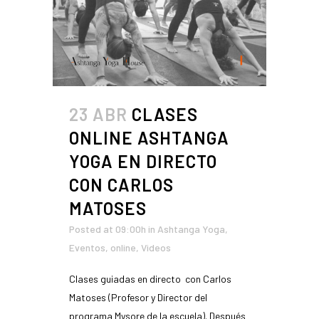
23 ABR
CLASES
ONLINE ASHTANGA
YOGA EN DIRECTO
CON CARLOS
MATOSES
Posted at 09:00h
in
Ashtanga Yoga
,
Eventos
,
online
,
Videos
Clases guiadas en directo con Carlos
Matoses (Profesor y Director del
programa Mysore de la escuela). Después