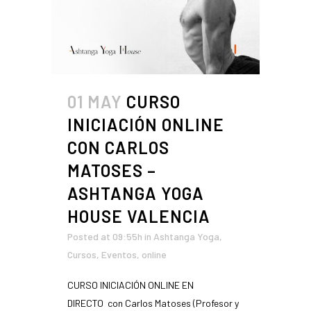
01 MAY
CURSO
INICIACIÓN ONLINE
CON CARLOS
MATOSES –
ASHTANGA YOGA
HOUSE VALENCIA
Posted at 09:55h
in
Ashtanga Yoga
,
Cursos
,
Eventos
,
online
CURSO INICIACIÓN ONLINE EN
DIRECTO con Carlos Matoses (Profesor y