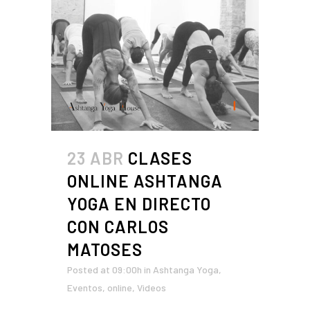
23 ABR
CLASES
ONLINE ASHTANGA
YOGA EN DIRECTO
CON CARLOS
MATOSES
Posted at 09:00h
in
Ashtanga Yoga
,
Eventos
,
online
,
Videos