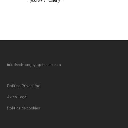
Mysore + un taller y...
READ MORE
info@ashtangayogahouse.com
Política Privacidad
Aviso Legal
Politica de cookies