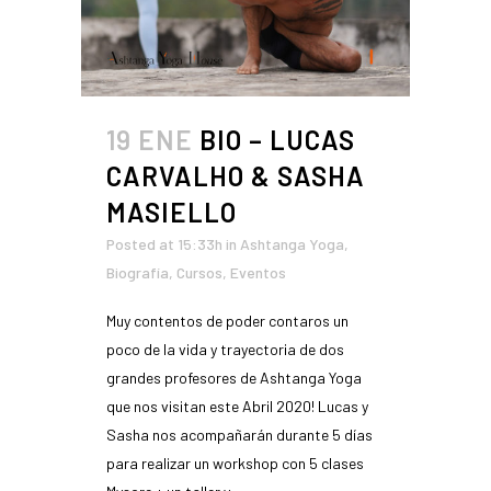
19 ENE
BIO – LUCAS
CARVALHO & SASHA
MASIELLO
Posted at 15:33h
in
Ashtanga Yoga
,
Biografía
,
Cursos
,
Eventos
Muy contentos de poder contaros un
poco de la vida y trayectoria de dos
grandes profesores de Ashtanga Yoga
que nos visitan este Abril 2020! Lucas y
Sasha nos acompañarán durante 5 días
para realizar un workshop con 5 clases