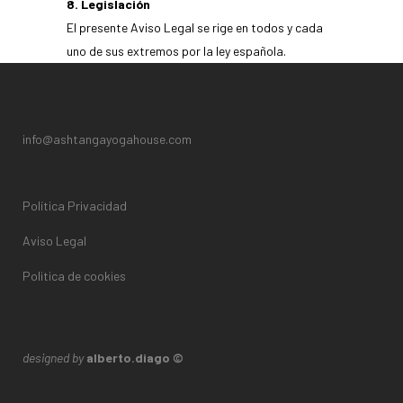
8. Legislación
El presente Aviso Legal se rige en todos y cada
uno de sus extremos por la ley española.
info@ashtangayogahouse.com
Política Privacidad
Aviso Legal
Politica de cookies
designed by
alberto.diago ©