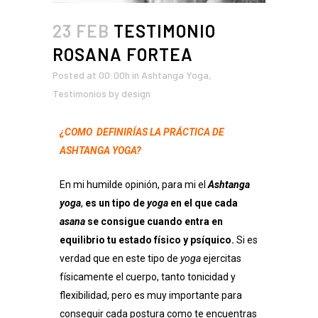
23 FEB
TESTIMONIO
ROSANA FORTEA
Posted at 00:00h
in
Ashtanga Yoga
,
Testimonios
by
design
¿COMO DEFINIRÍAS LA PRÁCTICA DE
ASHTANGA YOGA?
En mi humilde opinión, para mi el
Ashtanga
yoga
,
es un tipo de
yoga
en el que cada
asana
se consigue cuando entra en
equilibrio tu estado físico y psíquico.
Si es
verdad que en este tipo de
yoga
ejercitas
físicamente el cuerpo, tanto tonicidad y
flexibilidad, pero es muy importante para
conseguir cada postura como te encuentras